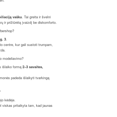
ien.
iliaciją vašku
. Tai greita ir švelni
ų ir prižiūrėtą įvaizdį be diskomforto.
arbershop?
g. 3
.
o centre, kur gali sustoti trumpam,
zda.
 po modeliavimo?
s išlaiko formą
2–3 savaites,
iemonės padeda išlaikyti tvarkingą
?
ėjo kėdėje.
l viskas pritaikyta tam, kad jaunas
.