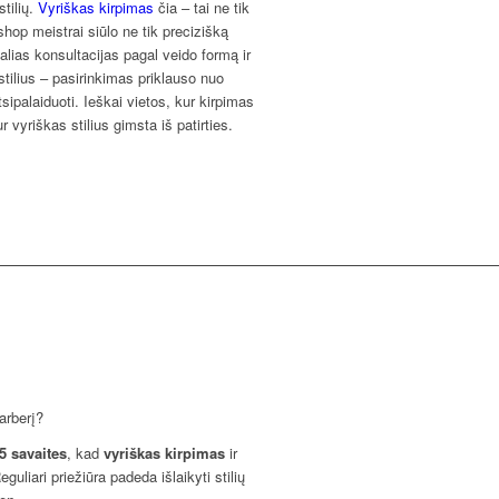
tilių.
Vyriškas kirpimas
čia – tai ne tik
shop meistrai siūlo ne tik precizišką
alias konsultacijas pagal veido formą ir
tilius – pasirinkimas priklauso nuo
sipalaiduoti. Ieškai vietos, kur kirpimas
 vyriškas stilius gimsta iš patirties.
GĄ
arberį?
5 savaites
, kad
vyriškas kirpimas
ir
eguliari priežiūra padeda išlaikyti stilių