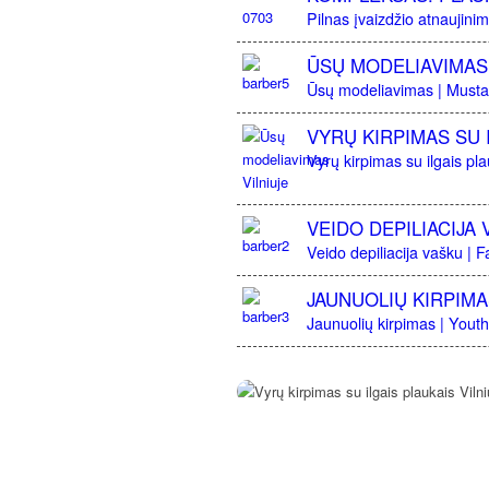
Pilnas įvaizdžio atnaujinim
ŪSŲ MODELIAVIMAS
Ūsų modeliavimas | Mustac
VYRŲ KIRPIMAS SU 
Vyrų kirpimas su ilgais plau
VEIDO DEPILIACIJA
Veido depiliacija vašku | 
JAUNUOLIŲ KIRPIM
Jaunuolių kirpimas | Youth