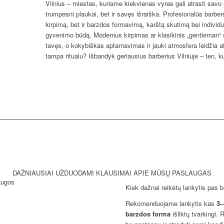
Vilnius – miestas, kuriame kiekvienas vyras gali atrasti savo s
trumpesni plaukai, bet ir savęs išraiška. Profesionalūs barber
kirpimą, bet ir barzdos formavimą, karštą skutimą bei individu
gyvenimo būdą. Modernus kirpimas ar klasikinis „gentleman“ s
tavęs, o kokybiškas aptarnavimas ir jauki atmosfera leidžia at
tampa ritualu? Išbandyk geriausius barberius Vilniuje – ten, kur
REZERVUOTI PASLAU
DAŽNIAUSIAI UŽDUODAMI KLAUSIMAI APIE MŪSŲ PASLAUGAS
Kiek dažnai reikėtų lankytis pas b
Rekomenduojame lankytis kas
3–
barzdos forma
išliktų tvarkingi. R