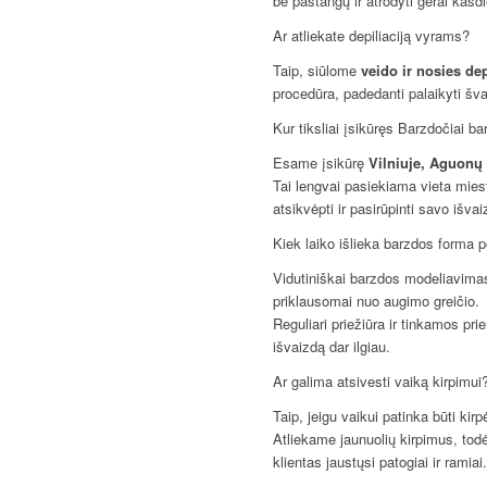
be pastangų ir atrodyti gerai kasd
Ar atliekate depiliaciją vyrams?
Taip, siūlome
veido ir nosies dep
procedūra, padedanti palaikyti švar
Kur tiksliai įsikūręs Barzdočiai b
Esame įsikūrę
Vilniuje, Aguonų 
Tai lengvai pasiekiama vieta miest
atsikvėpti ir pasirūpinti savo išvai
Kiek laiko išlieka barzdos forma
Vidutiniškai barzdos modeliavima
priklausomai nuo augimo greičio.
Reguliari priežiūra ir tinkamos pr
išvaizdą dar ilgiau.
Ar galima atsivesti vaiką kirpimui
Taip, jeigu vaikui patinka būti kirp
Atliekame jaunuolių kirpimus, todė
klientas jaustųsi patogiai ir ramiai