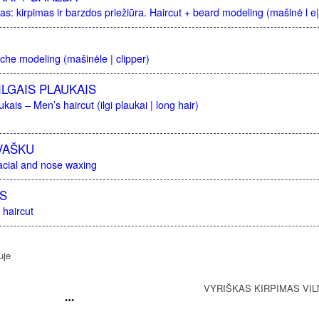
as: kirpimas ir barzdos priežiūra. Haircut + beard modeling (mašinė l e|
he modeling (mašinėle | clipper)
ILGAIS PLAUKAIS
kais – Men’s haircut (ilgi plaukai | long hair)
 VAŠKU
Facial and nose waxing
AS
 haircut
VYRIŠKAS KIRPIMAS VIL