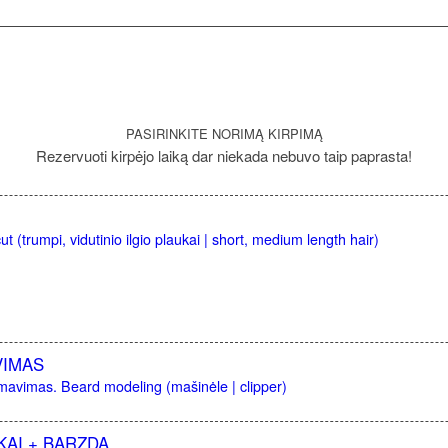
PASIRINKITE NORIMĄ KIRPIMĄ
Rezervuoti kirpėjo laiką dar niekada nebuvo taip paprasta!
t (trumpi, vidutinio ilgio plaukai | short, medium length hair)
VIMAS
mavimas. Beard modeling (mašinėle | clipper)
KAI + BARZDA